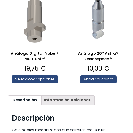
Análogo Digital Nobel®
Análogo 20º Astra®
Multiunit®
Osseospeed®
19,75
€
10,00
€
Seleccionar opciones
Añadir al carrito
Descripción
Información adicional
Descripción
Calcinables mecanizados que permiten realizar un