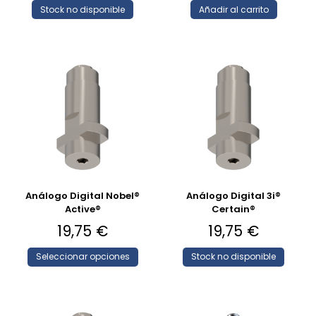
Stock no disponible
Añadir al carrito
Análogo Digital Nobel®
Análogo Digital 3i®
Active®
Certain®
19,75
€
19,75
€
Seleccionar opciones
Stock no disponible