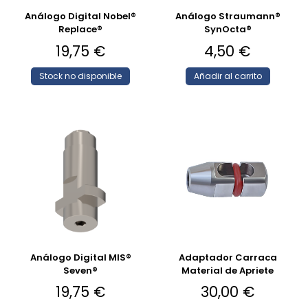
Análogo Digital Nobel®
Análogo Straumann®
Replace®
SynOcta®
19,75
€
4,50
€
Stock no disponible
Añadir al carrito
Análogo Digital MIS®
Adaptador Carraca
Seven®
Material de Apriete
19,75
€
30,00
€