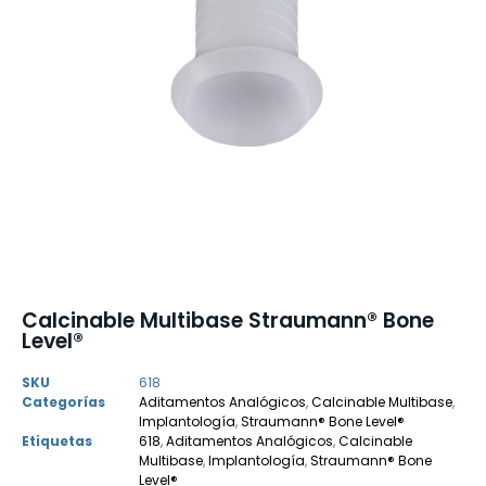
Calcinable Multibase Straumann® Bone
Level®
SKU
618
Categorías
Aditamentos Analógicos
,
Calcinable Multibase
,
Implantología
,
Straumann® Bone Level®
Etiquetas
618
,
Aditamentos Analógicos
,
Calcinable
Multibase
,
Implantología
,
Straumann® Bone
Level®