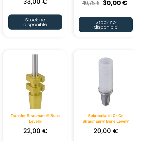
33,00
€
40,75
€
30,00
€
Stock no
Stock no
disponible
disponible
Tránsfer Straumann® Bone
Sobrecolable Cr-Co
Level®
Straumann® Bone Level®
22,00
€
20,00
€