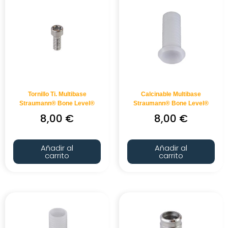
Tornillo Ti. Multibase
Calcinable Multibase
Straumann® Bone Level®
Straumann® Bone Level®
8,00
€
8,00
€
Añadir al
Añadir al
carrito
carrito