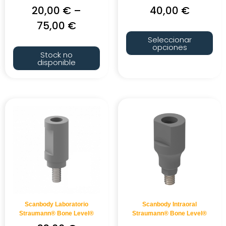
20,00
€
–
40,00
€
75,00
€
Seleccionar
opciones
Stock no
disponible
Scanbody Laboratorio
Scanbody Intraoral
Straumann® Bone Level®
Straumann® Bone Level®