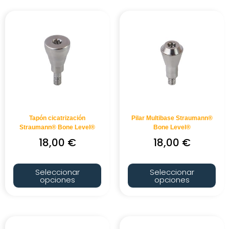
Tapón cicatrización
Pilar Multibase Straumann®
Straumann® Bone Level®
Bone Level®
18,00
€
18,00
€
Seleccionar
Seleccionar
opciones
opciones