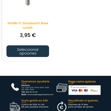
Tornillo Ti. Straumann® Bone
Level®
3,95
€
Seleccionar
opciones