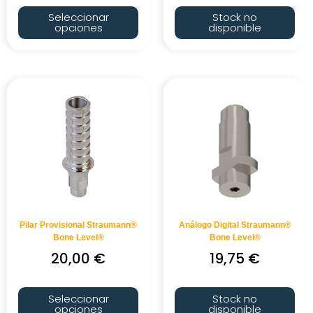
Seleccionar
Stock no
opciones
disponible
Pilar Provisional Straumann®
Análogo Digital Straumann®
Bone Level®
Bone Level®
20,00
€
19,75
€
Seleccionar
Stock no
opciones
disponible