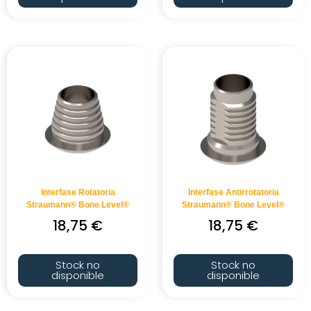
Interfase Rotatoria
Interfase Antirrotatoria
Straumann® Bone Level®
Straumann® Bone Level®
18,75
€
18,75
€
Stock no
Stock no
disponible
disponible