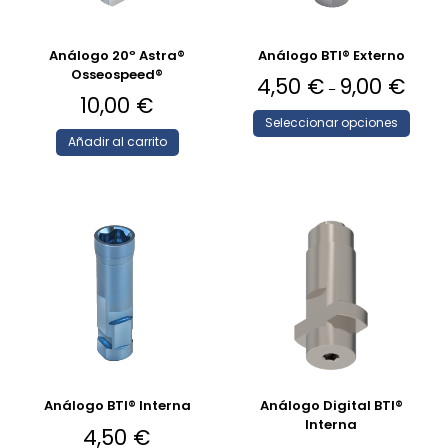
Análogo 20º Astra®
Análogo BTI® Externo
Osseospeed®
4,50
€
9,00
€
–
10,00
€
Seleccionar opciones
Añadir al carrito
Análogo BTI® Interna
Análogo Digital BTI®
Interna
4,50
€