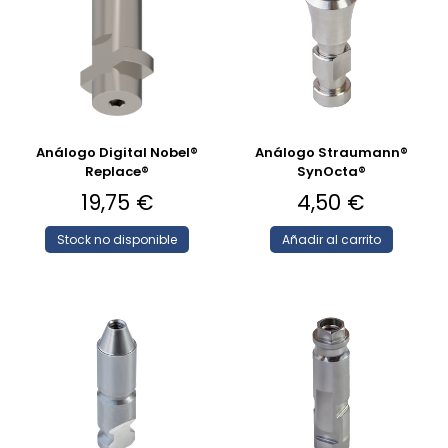
Análogo Digital Nobel®
Análogo Straumann®
Replace®
SynOcta®
19,75
€
4,50
€
Stock no disponible
Añadir al carrito