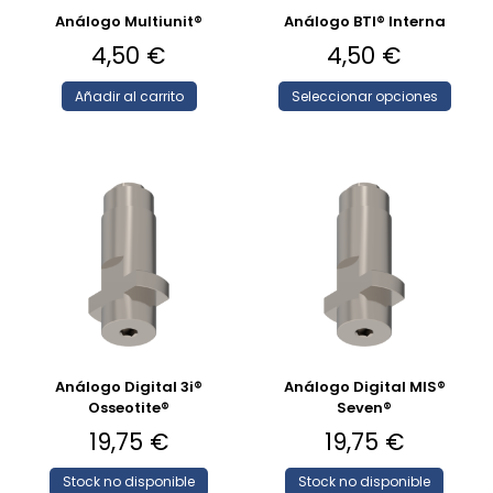
Análogo Multiunit®
Análogo BTI® Interna
4,50
€
4,50
€
Añadir al carrito
Seleccionar opciones
Análogo Digital 3i®
Análogo Digital MIS®
Osseotite®
Seven®
19,75
€
19,75
€
Stock no disponible
Stock no disponible