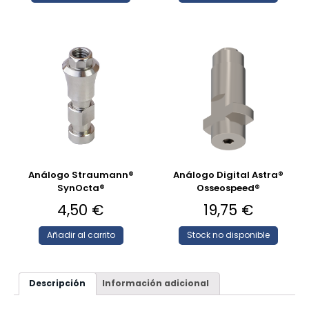
Análogo Straumann®
Análogo Digital Astra®
SynOcta®
Osseospeed®
4,50
€
19,75
€
Añadir al carrito
Stock no disponible
Descripción
Información adicional