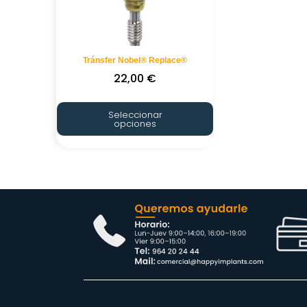
Tránsfer Nobel® Replace®
22,00
€
Seleccionar
opciones