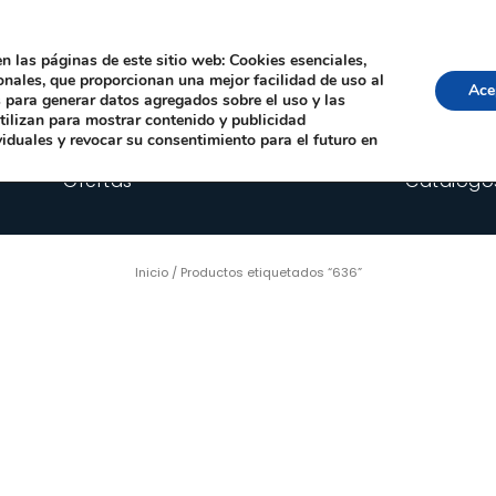
Local, 12006 Castelló de la Plana
· Horario: Lun-Juev 9:00–14:00, 16:00–19:00 · 
comercial@happyimplants.com
n las páginas de este sitio web: Cookies esenciales,
ionales, que proporcionan una mejor facilidad de uso al
Ace
os para generar datos agregados sobre el uso y las
utilizan para mostrar contenido y publicidad
viduales y revocar su consentimiento para el futuro en
Ofertas
Catálogo
Inicio
/ Productos etiquetados “636”