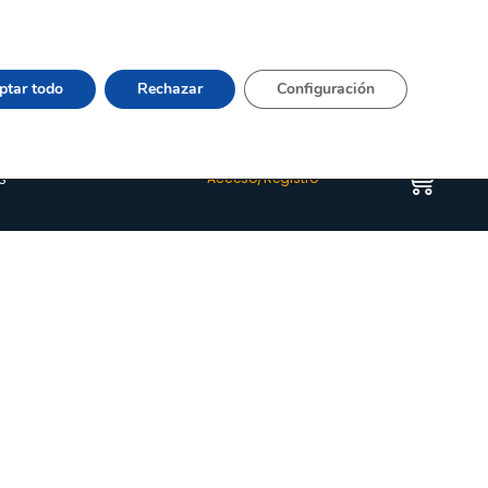
Vier 9:00–15:00 Tel:
964 20 24 44
– mail:
Quienes somos
Happyblog
Contacto
ptar todo
Rechazar
Configuración
s
Acceso/Registro