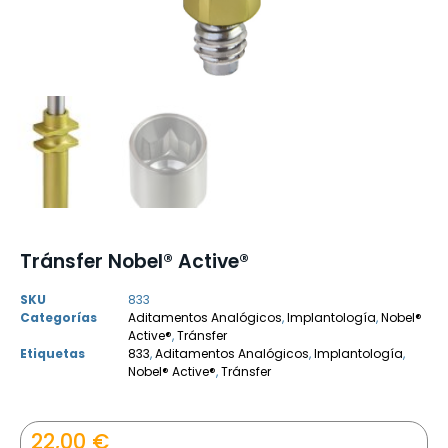
Tránsfer Nobel® Active®
SKU
833
Categorías
Aditamentos Analógicos
,
Implantología
,
Nobel®
Active®
,
Tránsfer
Etiquetas
833
,
Aditamentos Analógicos
,
Implantología
,
Nobel® Active®
,
Tránsfer
22,00
€