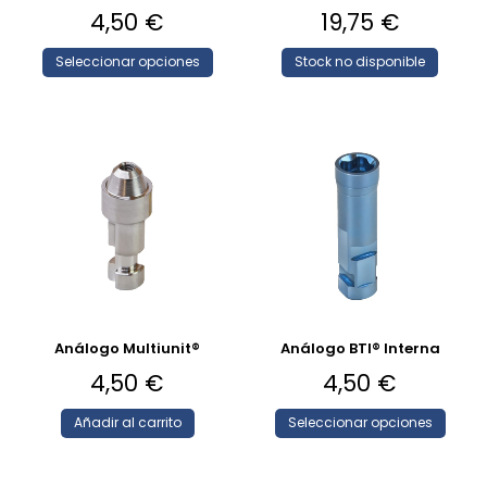
4,50
€
19,75
€
Seleccionar opciones
Stock no disponible
Análogo Multiunit®
Análogo BTI® Interna
4,50
€
4,50
€
Añadir al carrito
Seleccionar opciones