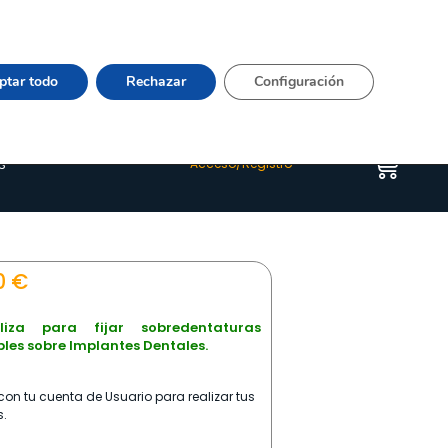
Vier 9:00–15:00 Tel:
964 20 24 44
– mail:
Quienes somos
Happyblog
Contacto
ptar todo
Rechazar
Configuración
s
Acceso/Registro
0
€
liza para fijar sobredentaturas
les sobre Implantes Dentales.
on tu cuenta de Usuario para realizar tus
.