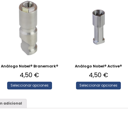
Análogo Nobel® Branemark®
Análogo Nobel® Active®
4,50
€
4,50
€
Seleccionar opciones
Seleccionar opciones
n adicional