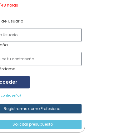
/48 horas
 de Usuario
seña
érdame
cceder
u contraseña?
Registrarme como Profesional
Solicitar presupuesto