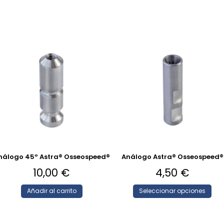
nálogo 45º Astra® Osseospeed®
Análogo Astra® Osseospeed®
10,00
€
4,50
€
Añadir al carrito
Seleccionar opciones