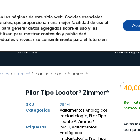
Local, 12006 Castelló de la Plana
· Horario: Lun-Juev 9:00–14:00, 16:00–19:00 · 
comercial@happyimplants.com
n las páginas de este sitio web: Cookies esenciales,
ionales, que proporcionan una mejor facilidad de uso al
Ace
os para generar datos agregados sobre el uso y las
utilizan para mostrar contenido y publicidad
viduales y revocar su consentimiento para el futuro en
Ofertas
Catálogo
gicos
/
Zimmer®
/ Pilar Tipo Locator® Zimmer®
40,0
Pilar Tipo Locator® Zimmer®
Se uti
SKU
294-1
removib
Categorías
Aditamentos Analógicos
,
Implantología
,
Pilar Tipo
Locator®
,
Zimmer®
Accede c
Etiquetas
294-1
,
Aditamentos
compras
Analógicos
,
Implantología
,
Pilar Tipo