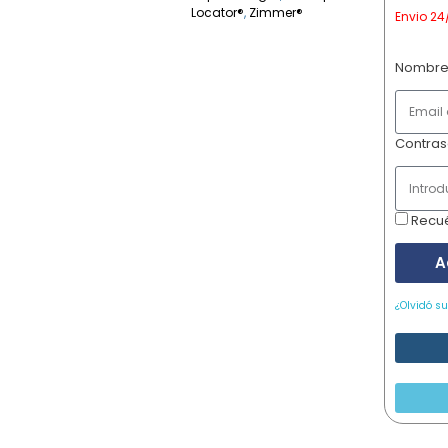
Locator®
,
Zimmer®
Envio 24
Nombre
Contra
Recu
A
¿Olvidó s