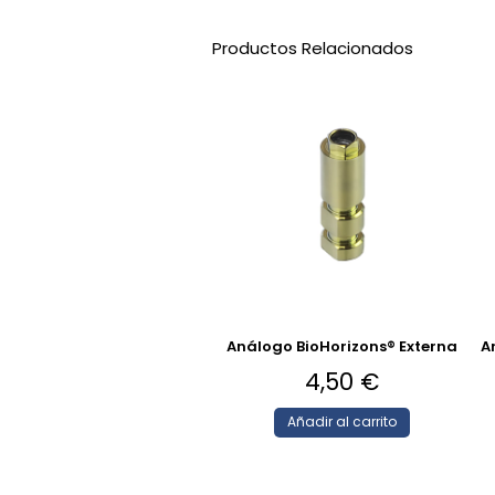
Productos Relacionados
Análogo BioHorizons® Externa
A
4,50
€
Añadir al carrito