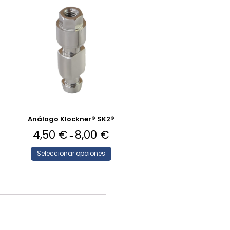
Análogo Klockner® SK2®
4,50
€
8,00
€
–
Seleccionar opciones