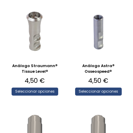
Análogo Straumann®
Análogo Astra®
Tissue Level®
Osseospeed®
4,50
€
4,50
€
Seleccionar opciones
Seleccionar opciones