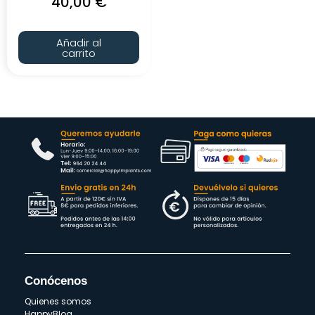
40,00
€
Añadir al
carrito
Conócenos
Quienes somos
HappyBlog