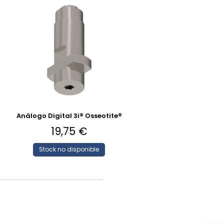
a
Análogo Digital 3i® Osseotite®
19,75
€
Stock no disponible