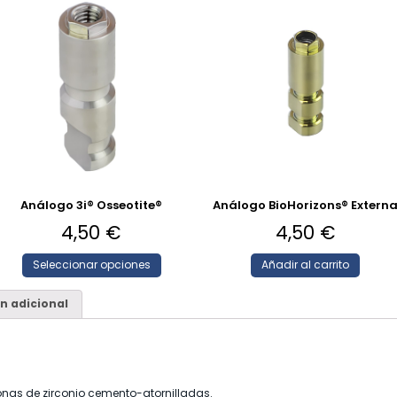
Análogo 3i® Osseotite®
Análogo BioHorizons® Extern
4,50
€
4,50
€
Seleccionar opciones
Añadir al carrito
n adicional
oronas de zirconio cemento-atornilladas.