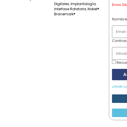
Digitales
,
Implantología
,
Envio 24
Interfase Rotatoria
,
Nobel®
Branemark®
Nombre
Contra
Recu
A
¿Olvidó s