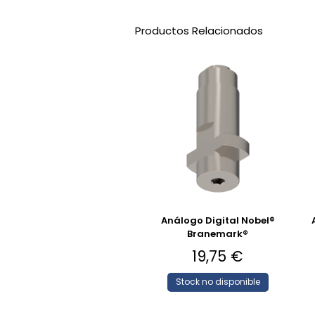
Productos Relacionados
Análogo Digital Nobel®
Branemark®
19,75
€
Stock no disponible