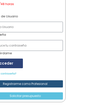
/48 horas
 de Usuario
seña
érdame
cceder
u contraseña?
Registrarme como Profesional
Solicitar presupuesto