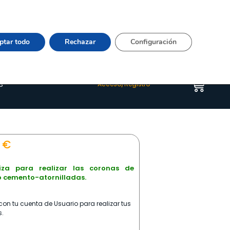
Vier 9:00–15:00 Tel:
964 20 24 44
– mail:
Quienes somos
Happyblog
Contacto
ptar todo
Rechazar
Configuración
s
Acceso/Registro
5
€
liza para realizar las coronas de
o cemento-atornilladas.
on tu cuenta de Usuario para realizar tus
.