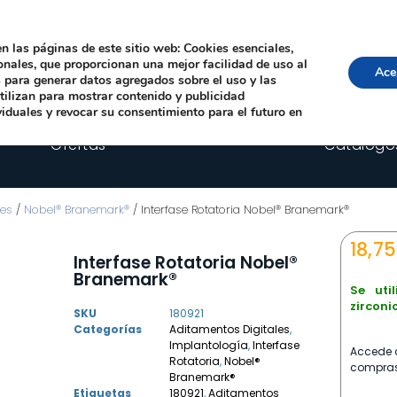
Local, 12006 Castelló de la Plana
· Horario: Lun-Juev 9:00–14:00, 16:00–19:00 · 
comercial@happyimplants.com
n las páginas de este sitio web: Cookies esenciales,
ionales, que proporcionan una mejor facilidad de uso al
Ace
os para generar datos agregados sobre el uso y las
utilizan para mostrar contenido y publicidad
viduales y revocar su consentimiento para el futuro en
Ofertas
Catálogo
les
/
Nobel® Branemark®
/ Interfase Rotatoria Nobel® Branemark®
18,7
Interfase Rotatoria Nobel®
Branemark®
Se uti
zirconi
SKU
180921
Categorías
Aditamentos Digitales
,
Implantología
,
Interfase
Accede c
Rotatoria
,
Nobel®
compras
Branemark®
Etiquetas
180921
,
Aditamentos