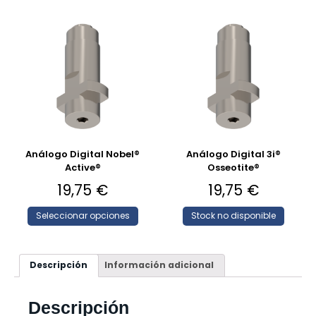
Análogo Digital Nobel®
Análogo Digital 3i®
Active®
Osseotite®
19,75
€
19,75
€
Seleccionar opciones
Stock no disponible
Descripción
Información adicional
Descripción