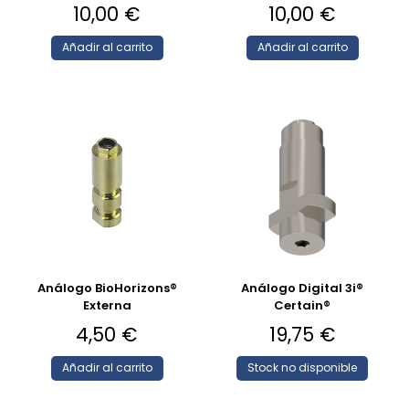
10,00
€
10,00
€
Añadir al carrito
Añadir al carrito
Análogo BioHorizons®
Análogo Digital 3i®
Externa
Certain®
4,50
€
19,75
€
Añadir al carrito
Stock no disponible