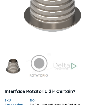
Interfase Rotatoria 3i® Certain®
SKU
160111
Categorías
3i® Certain®
,
Aditamentos Digitales
,