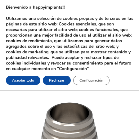
Bienvenido a happyimplants!!!
Utilizamos una selección de cookies propias y de terceros en las
páginas de este sitio web: Cookies esenciales, que son
necesarias para utilizar el sitio web; cookies funcionales, que
proporcionan una mejor facilidad de uso al utilizar el sitio web;
cookies de rendimiento, que utilizamos para generar datos
agregados sobre el uso y las estadísticas del sitio web; y
cookies de marketing, que se utilizan para mostrar contenido y
Inicio
/
Implantología
/
Aditamentos Digitales
/
3i®
publicidad relevantes. Puede aceptar y rechazar tipos de
Certain®
/ Interfase Rotatoria 3i® Certain®
cookies individuales y revocar su consentimiento para el futuro
en cualquier momento en "Configuración"
Aceptar todo
Rechazar
Configuración