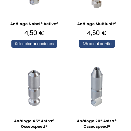
Análogo Nobel® Active®
Análogo Multiunit®
4,50
€
4,50
€
Seleccionar opciones
Añadir al carrito
Análogo 45º Astra®
Análogo 20º Astra®
Osseospeed®
Osseospeed®