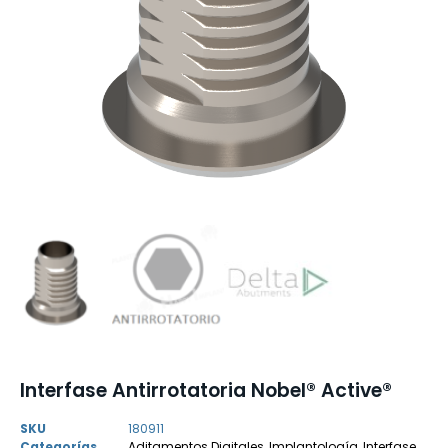
Interfase Antirrotatoria Nobel® Active®
SKU
180911
Categorías
Aditamentos Digitales
,
Implantología
,
Interfase