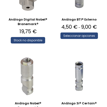
Análogo Digital Nobel®
Análogo BTI® Externo
Branemark®
4,50
€
9,00
€
–
19,75
€
Seleccionar opciones
Stock no disponible
Análogo Nobel®
Análogo 3i® Certain®