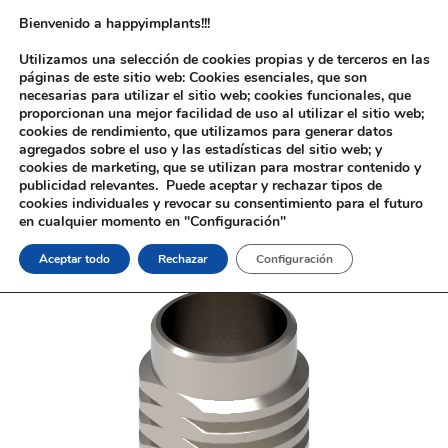
Bienvenido a happyimplants!!!
Utilizamos una selección de cookies propias y de terceros en las
páginas de este sitio web: Cookies esenciales, que son
necesarias para utilizar el sitio web; cookies funcionales, que
proporcionan una mejor facilidad de uso al utilizar el sitio web;
cookies de rendimiento, que utilizamos para generar datos
agregados sobre el uso y las estadísticas del sitio web; y
cookies de marketing, que se utilizan para mostrar contenido y
Inicio
/
Implantología
/
Aditamentos Digitales
/
Nobel®
publicidad relevantes. Puede aceptar y rechazar tipos de
Active®
/ Interfase Antirrotatoria Nobel® Active®
cookies individuales y revocar su consentimiento para el futuro
en cualquier momento en "Configuración"
Aceptar todo
Rechazar
Configuración