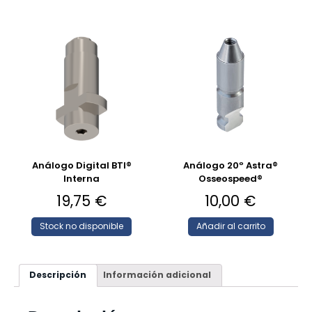
Análogo Digital BTI®
Análogo 20º Astra®
Interna
Osseospeed®
19,75
€
10,00
€
Stock no disponible
Añadir al carrito
Descripción
Información adicional