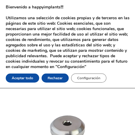
Bienvenido a happyimplants!!!
Utilizamos una selección de cookies propias y de terceros en las
páginas de este sitio web: Cookies esenciales, que son
necesarias para utilizar el sitio web; cookies funcionales, que
proporcionan una mejor facilidad de uso al utilizar el sitio web;
cookies de rendimiento, que utilizamos para generar datos
agregados sobre el uso y las estadísticas del sitio web; y
cookies de marketing, que se utilizan para mostrar contenido y
Inicio
/
Implantología
/
Aditamentos Analógicos
/
3i®
publicidad relevantes. Puede aceptar y rechazar tipos de
Osseotite®
/ Tapón Cierre 3i® Osseotite®
cookies individuales y revocar su consentimiento para el futuro
en cualquier momento en "Configuración"
Aceptar todo
Rechazar
Configuración