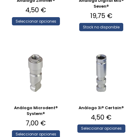
Análogo Zimmer®
Análogo Digital MIS®
Seven®
4,50
€
19,75
€
Seleccionar opciones
Stock no disponible
Análogo Microdent®
Análogo 3i® Certain®
System®
4,50
€
7,00
€
Seleccionar opciones
Seleccionar opciones