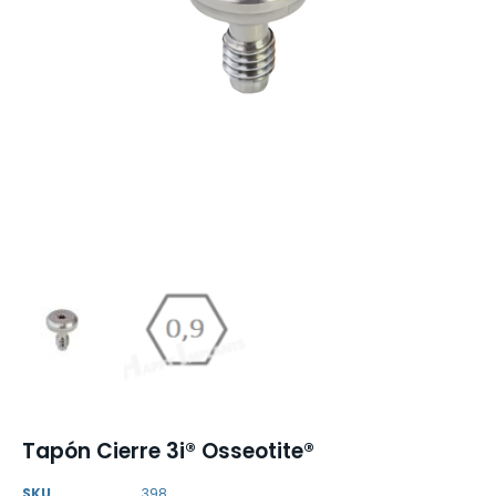
Tapón Cierre 3i® Osseotite®
SKU
398