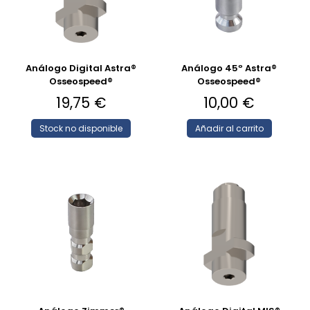
Análogo Digital Astra®
Análogo 45º Astra®
Osseospeed®
Osseospeed®
19,75
€
10,00
€
Stock no disponible
Añadir al carrito