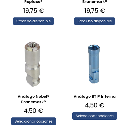
Replace®
Branemark®
19,75
€
19,75
€
Stock no disponible
Stock no disponible
Análogo Nobel®
Análogo BTI® Interna
Branemark®
4,50
€
4,50
€
Seleccionar opciones
Seleccionar opciones