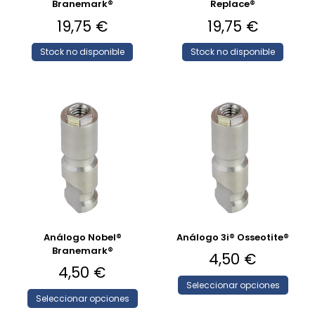
Branemark®
Replace®
19,75
€
19,75
€
Stock no disponible
Stock no disponible
Análogo Nobel®
Análogo 3i® Osseotite®
Branemark®
4,50
€
4,50
€
Seleccionar opciones
Seleccionar opciones