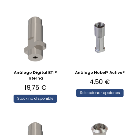
Análogo Digital BTI®
Análogo Nobel® Active®
Interna
4,50
€
19,75
€
Seleccionar opciones
Stock no disponible