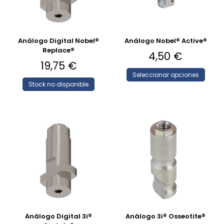
Análogo Digital Nobel®
Análogo Nobel® Active®
Replace®
4,50
€
19,75
€
Seleccionar opciones
Stock no disponible
Análogo Digital 3i®
Análogo 3i® Osseotite®