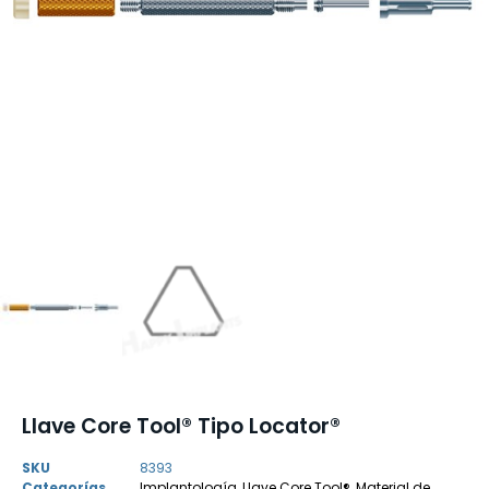
Llave Core Tool® Tipo Locator®
SKU
8393
Categorías
Implantología
,
Llave Core Tool®
,
Material de