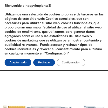
Bienvenido a happyimplants!!!
Utilizamos una selección de cookies propias y de terceros en las
páginas de este sitio web: Cookies esenciales, que son
necesarias para utilizar el sitio web; cookies funcionales, que
proporcionan una mejor facilidad de uso al utilizar el sitio web;
cookies de rendimiento, que utilizamos para generar datos
agregados sobre el uso y las estadísticas del sitio web; y
cookies de marketing, que se utilizan para mostrar contenido y
Inicio
/
Implantología
/
Material de Apriete
/
Tipo Locator®
/ Llave
publicidad relevantes. Puede aceptar y rechazar tipos de
Core Tool® Tipo Locator®
cookies individuales y revocar su consentimiento para el futuro
en cualquier momento en "Configuración"
Aceptar todo
Rechazar
Configuración