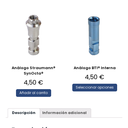
Análogo Straumann®
Análogo BTI® Interna
SynOcta®
4,50
€
4,50
€
Seleccionar opciones
Añadir al carrito
Descripción
Información adicional