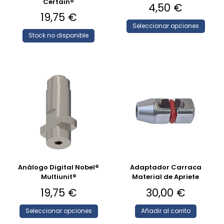
Certain®
4,50
€
19,75
€
Seleccionar opciones
Stock no disponible
Análogo Digital Nobel®
Adaptador Carraca
Multiunit®
Material de Apriete
19,75
€
30,00
€
Seleccionar opciones
Añadir al carrito