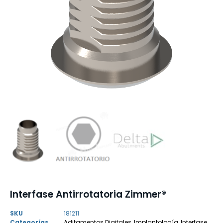
Interfase Antirrotatoria Zimmer®
SKU
181211
Categorías
Aditamentos Digitales
,
Implantología
,
Interfase