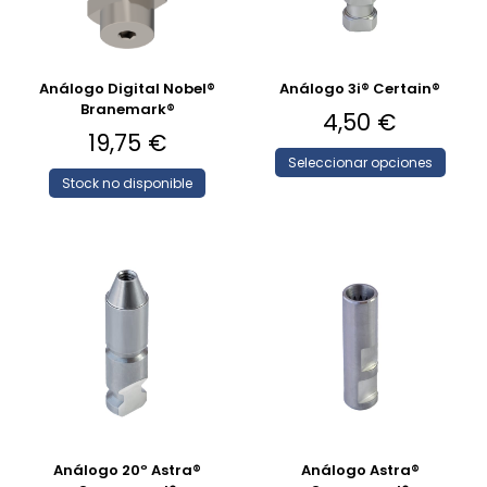
Análogo Digital Nobel®
Análogo 3i® Certain®
Branemark®
4,50
€
19,75
€
Seleccionar opciones
Stock no disponible
Análogo 20º Astra®
Análogo Astra®