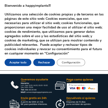
Bienvenido a happyimplants!!!
Utilizamos una selección de cookies propias y de terceros en las
páginas de este sitio web: Cookies esenciales, que son
necesarias para utilizar el sitio web; cookies funcionales, que
proporcionan una mejor facilidad de uso al utilizar el sitio web;
cookies de rendimiento, que utilizamos para generar datos
agregados sobre el uso y las estadísticas del sitio web; y
cookies de marketing, que se utilizan para mostrar contenido y
Inicio
/ Productos etiquetados “VALO GRAND PROXI CURE BALL LENS”
publicidad relevantes. Puede aceptar y rechazar tipos de
cookies individuales y revocar su consentimiento para el futuro
Lo sentimos no hemos encontrado productos asociados a tu
en cualquier momento en "Configuración"
búsqueda, inténtalo de nuevo . Gracias
Aceptar todo
Rechazar
Configuración