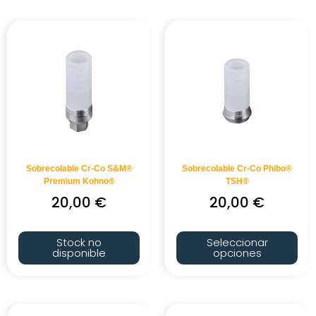
Sobrecolable Cr-Co S&M®
Sobrecolable Cr-Co Phibo®
Premium Kohno®
TSH®
20,00
€
20,00
€
Stock no
Seleccionar
disponible
opciones