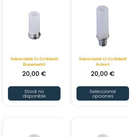
Sobrecolable Cr-Co Nobel®
Sobrecolable Cr-Co Nobel®
Branemark®
Active®
20,00
€
20,00
€
Stock no
Seleccionar
disponible
opciones