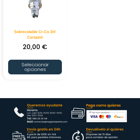
Sobrecolable Cr-Co 3i®
Certain®
20,00
€
Seleccionar
opciones