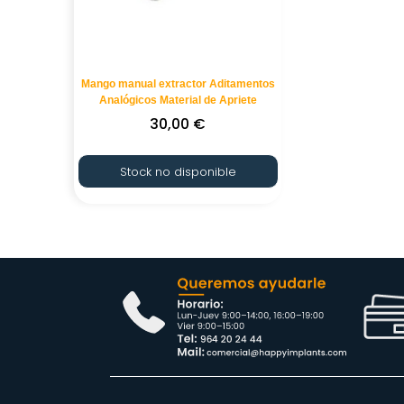
Mango manual extractor Aditamentos
Analógicos Material de Apriete
30,00
€
Stock no disponible