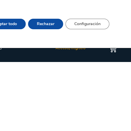
Vier 9:00–15:00 Tel:
964 20 24 44
– mail:
Quienes somos
Happyblog
Contacto
ptar todo
Rechazar
Configuración
s
Acceso/Registro