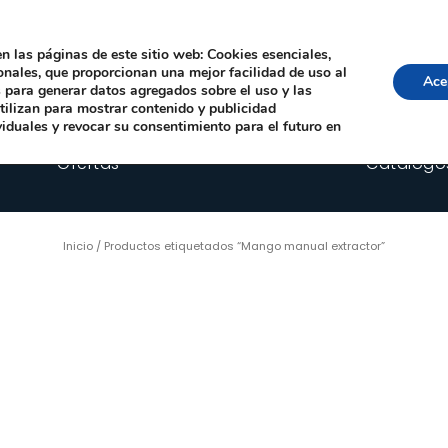
Local, 12006 Castelló de la Plana
· Horario: Lun-Juev 9:00–14:00, 16:00–19:00 · 
comercial@happyimplants.com
n las páginas de este sitio web: Cookies esenciales,
ionales, que proporcionan una mejor facilidad de uso al
Ace
os para generar datos agregados sobre el uso y las
utilizan para mostrar contenido y publicidad
viduales y revocar su consentimiento para el futuro en
Ofertas
Catálogo
Inicio
/ Productos etiquetados “Mango manual extractor”