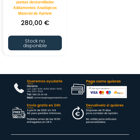
puntas destornillador
Aditamentos Analógicos
Material de Apriete
280,00
€
Stock no
disponible