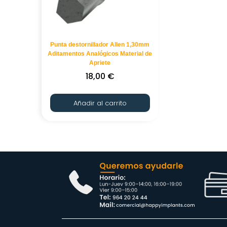
Punta destornillador Allen 1,30mm
Aditamentos Analógicos Material de
Apriete
18,00
€
Añadir al carrito