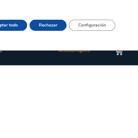
Vier 9:00–15:00 Tel:
964 20 24 44
– mail:
Quienes somos
Happyblog
Contacto
ptar todo
Rechazar
Configuración
s
Acceso/Registro