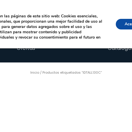
Local, 12006 Castelló de la Plana
· Horario: Lun-Juev 9:00–14:00, 16:00–19:00 · 
comercial@happyimplants.com
n las páginas de este sitio web: Cookies esenciales,
ionales, que proporcionan una mejor facilidad de uso al
Ace
os para generar datos agregados sobre el uso y las
utilizan para mostrar contenido y publicidad
viduales y revocar su consentimiento para el futuro en
Ofertas
Catálogo
Inicio
/ Productos etiquetados “IDTALL130C”