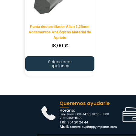
Punta destornillador Allen 1,25mm
Aditamentos Analógicos Material de
Apriete
18,00
€
Seleccionar
opciones