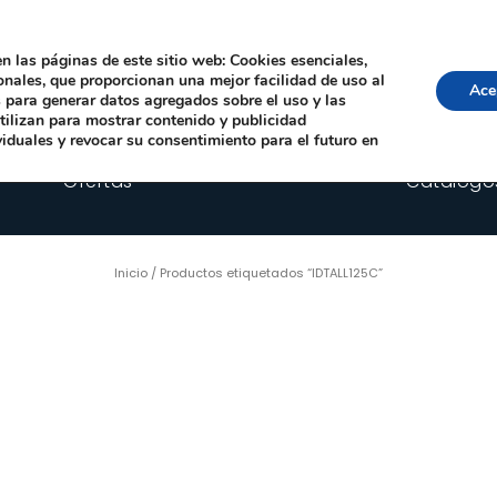
Local, 12006 Castelló de la Plana
· Horario: Lun-Juev 9:00–14:00, 16:00–19:00 · 
comercial@happyimplants.com
n las páginas de este sitio web: Cookies esenciales,
ionales, que proporcionan una mejor facilidad de uso al
Ace
os para generar datos agregados sobre el uso y las
utilizan para mostrar contenido y publicidad
viduales y revocar su consentimiento para el futuro en
Ofertas
Catálogo
Inicio
/ Productos etiquetados “IDTALL125C”