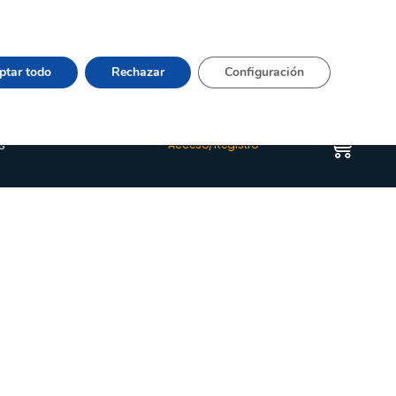
Vier 9:00–15:00 Tel:
964 20 24 44
– mail:
Quienes somos
Happyblog
Contacto
ptar todo
Rechazar
Configuración
s
Acceso/Registro