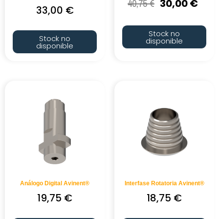
40,75
€
30,00
€
33,00
€
Stock no
Stock no
disponible
disponible
Análogo Digital Avinent®
Interfase Rotatoria Avinent®
19,75
€
18,75
€