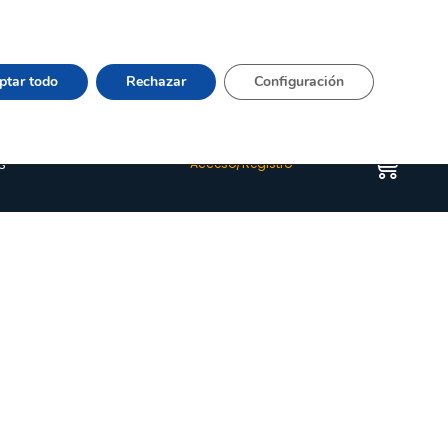
Vier 9:00–15:00 Tel:
964 20 24 44
– mail:
Quienes somos
Happyblog
Contacto
ptar todo
Rechazar
Configuración
s
Acceso/Registro