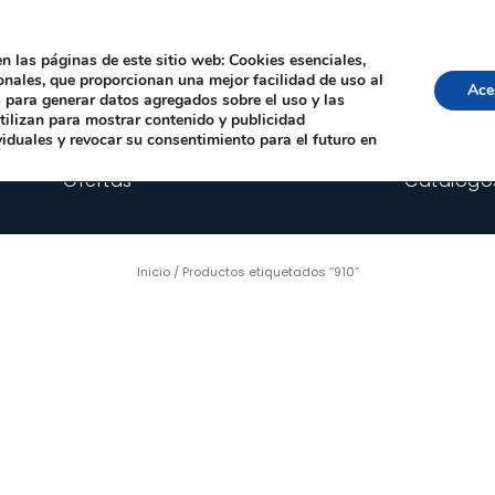
Local, 12006 Castelló de la Plana
· Horario: Lun-Juev 9:00–14:00, 16:00–19:00 · 
comercial@happyimplants.com
n las páginas de este sitio web: Cookies esenciales,
ionales, que proporcionan una mejor facilidad de uso al
Ace
os para generar datos agregados sobre el uso y las
utilizan para mostrar contenido y publicidad
viduales y revocar su consentimiento para el futuro en
Ofertas
Catálogo
Inicio
/ Productos etiquetados “910”