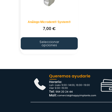
Análogo Microdent® System®
7,00
€
Seleccionar
opciones