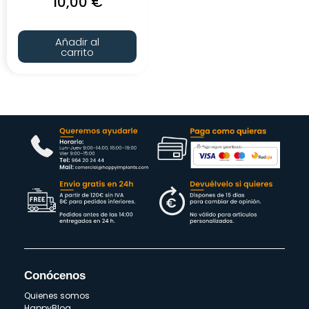
10,00
€
Añadir al
carrito
Conócenos
Quienes somos
HappyBlog