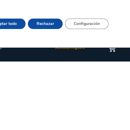
Vier 9:00–15:00 Tel:
964 20 24 44
– mail:
Quienes somos
Happyblog
Contacto
ptar todo
Rechazar
Configuración
s
Acceso/Registro