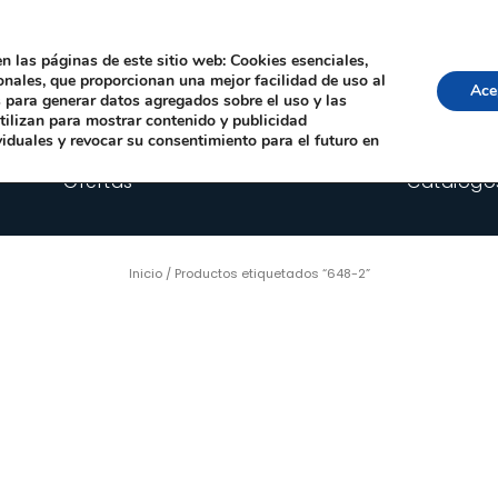
Local, 12006 Castelló de la Plana
· Horario: Lun-Juev 9:00–14:00, 16:00–19:00 · 
comercial@happyimplants.com
n las páginas de este sitio web: Cookies esenciales,
ionales, que proporcionan una mejor facilidad de uso al
Ace
os para generar datos agregados sobre el uso y las
utilizan para mostrar contenido y publicidad
viduales y revocar su consentimiento para el futuro en
Ofertas
Catálogo
Inicio
/ Productos etiquetados “648-2”