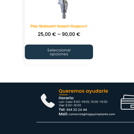
Pilar Multiunit® Nobel® Replace®
25,00
€
–
90,00
€
Seleccionar
opciones