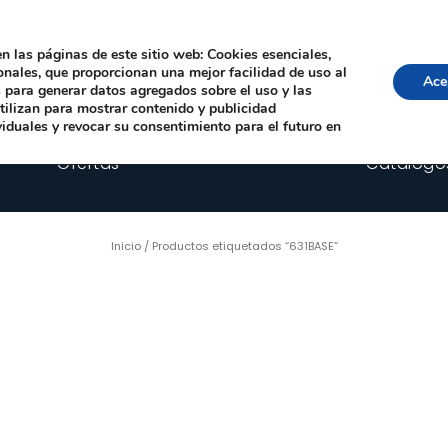
Local, 12006 Castelló de la Plana
· Horario: Lun-Juev 9:00–14:00, 16:00–19:00 · 
comercial@happyimplants.com
n las páginas de este sitio web: Cookies esenciales,
ionales, que proporcionan una mejor facilidad de uso al
Ace
os para generar datos agregados sobre el uso y las
utilizan para mostrar contenido y publicidad
viduales y revocar su consentimiento para el futuro en
Ofertas
Catálogo
Inicio
/ Productos etiquetados “631BASE”