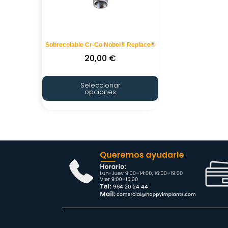
Sobrecolable Cr-Co Nobel® Replace®
20,00
€
Seleccionar
opciones