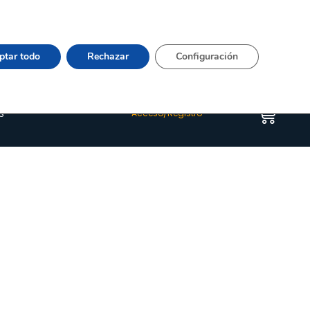
Vier 9:00–15:00 Tel:
964 20 24 44
– mail:
Quienes somos
Happyblog
Contacto
ptar todo
Rechazar
Configuración
s
Acceso/Registro