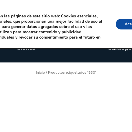
Local, 12006 Castelló de la Plana
· Horario: Lun-Juev 9:00–14:00, 16:00–19:00 · 
comercial@happyimplants.com
n las páginas de este sitio web: Cookies esenciales,
ionales, que proporcionan una mejor facilidad de uso al
Ace
os para generar datos agregados sobre el uso y las
utilizan para mostrar contenido y publicidad
viduales y revocar su consentimiento para el futuro en
Ofertas
Catálogo
Inicio
/ Productos etiquetados “630”