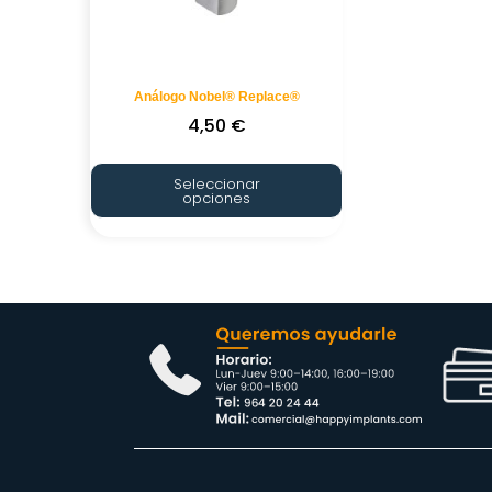
Análogo Nobel® Replace®
4,50
€
Seleccionar
opciones