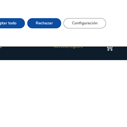
Vier 9:00–15:00 Tel:
964 20 24 44
– mail:
Quienes somos
Happyblog
Contacto
ptar todo
Rechazar
Configuración
s
Acceso/Registro