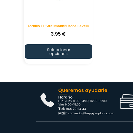
Tornillo Ti. Straumann® Bone Level®
3,95
€
Seleccionar
opciones