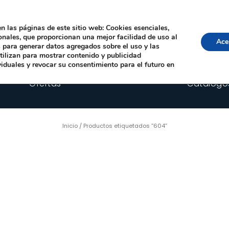
Local, 12006 Castelló de la Plana
· Horario: Lun-Juev 9:00–14:00, 16:00–19:00 · 
comercial@happyimplants.com
n las páginas de este sitio web: Cookies esenciales,
ionales, que proporcionan una mejor facilidad de uso al
Ace
os para generar datos agregados sobre el uso y las
utilizan para mostrar contenido y publicidad
viduales y revocar su consentimiento para el futuro en
Ofertas
Catálogo
Inicio
/ Productos etiquetados “604”