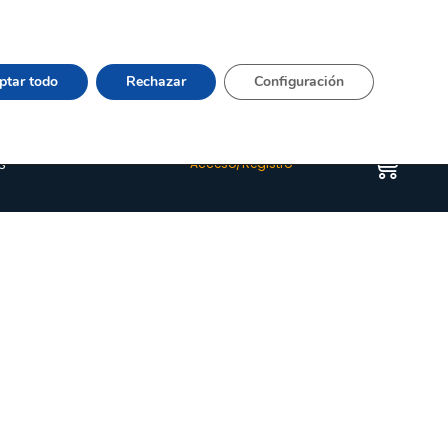
Vier 9:00–15:00 Tel:
964 20 24 44
– mail:
Quienes somos
Happyblog
Contacto
ptar todo
Rechazar
Configuración
s
Acceso/Registro