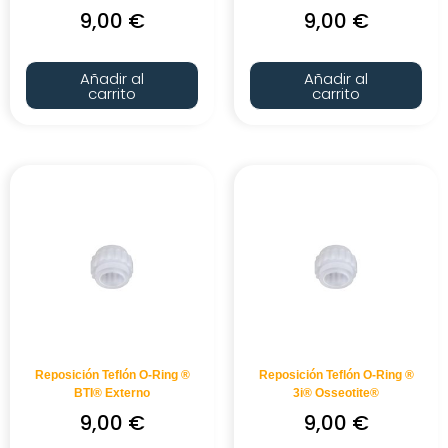
9,00
€
9,00
€
Añadir al
Añadir al
carrito
carrito
Reposición Teflón O-Ring ®
Reposición Teflón O-Ring ®
BTI® Externo
3i® Osseotite®
9,00
€
9,00
€