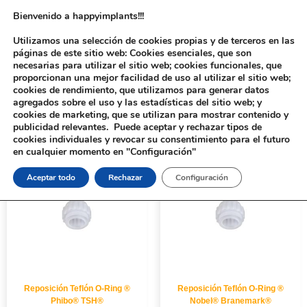
Bienvenido a happyimplants!!!
Utilizamos una selección de cookies propias y de terceros en las
páginas de este sitio web: Cookies esenciales, que son
necesarias para utilizar el sitio web; cookies funcionales, que
proporcionan una mejor facilidad de uso al utilizar el sitio web;
cookies de rendimiento, que utilizamos para generar datos
agregados sobre el uso y las estadísticas del sitio web; y
cookies de marketing, que se utilizan para mostrar contenido y
Inicio
/ Productos etiquetados “6030”
publicidad relevantes. Puede aceptar y rechazar tipos de
cookies individuales y revocar su consentimiento para el futuro
en cualquier momento en "Configuración"
Aceptar todo
Rechazar
Configuración
Reposición Teflón O-Ring ®
Reposición Teflón O-Ring ®
Phibo® TSH®
Nobel® Branemark®