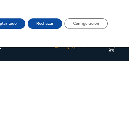
Vier 9:00–15:00 Tel:
964 20 24 44
– mail:
Quienes somos
Happyblog
Contacto
ptar todo
Rechazar
Configuración
s
Acceso/Registro