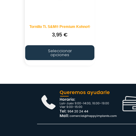
Tornillo Ti. S&M® Premium Kohno®
3,95
€
Seleccionar
opciones