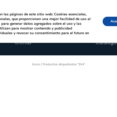
Local, 12006 Castelló de la Plana
· Horario: Lun-Juev 9:00–14:00, 16:00–19:00 · 
comercial@happyimplants.com
n las páginas de este sitio web: Cookies esenciales,
ionales, que proporcionan una mejor facilidad de uso al
Ace
os para generar datos agregados sobre el uso y las
utilizan para mostrar contenido y publicidad
viduales y revocar su consentimiento para el futuro en
Ofertas
Catálogo
Inicio
/ Productos etiquetados “554”