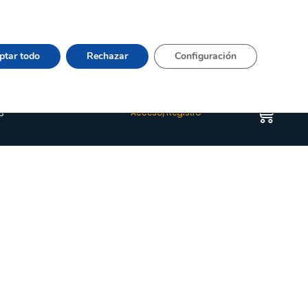
Vier 9:00–15:00 Tel:
964 20 24 44
– mail:
Quienes somos
Happyblog
Contacto
ptar todo
Rechazar
Configuración
s
Acceso/Registro