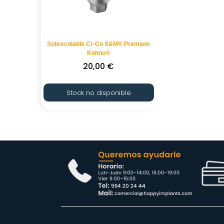
Sobrecolable Cr-Co S&M® Premium
Kohno®
20,00
€
Stock no disponible