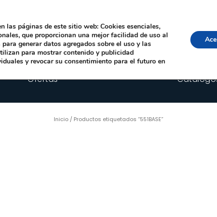
Local, 12006 Castelló de la Plana
· Horario: Lun-Juev 9:00–14:00, 16:00–19:00 · 
comercial@happyimplants.com
n las páginas de este sitio web: Cookies esenciales,
ionales, que proporcionan una mejor facilidad de uso al
Ace
os para generar datos agregados sobre el uso y las
utilizan para mostrar contenido y publicidad
viduales y revocar su consentimiento para el futuro en
Ofertas
Catálogo
Inicio
/ Productos etiquetados “551BASE”