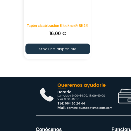
Tapón cicatrización Klockner® SK2®
16,00
€
Stock no disponible
Conócenos
Funcion