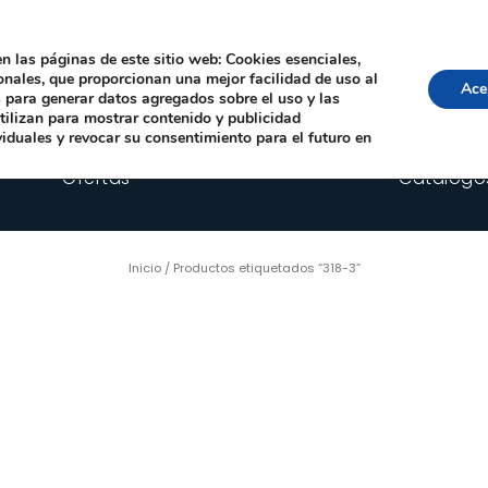
Local, 12006 Castelló de la Plana
· Horario: Lun-Juev 9:00–14:00, 16:00–19:00 · 
comercial@happyimplants.com
n las páginas de este sitio web: Cookies esenciales,
ionales, que proporcionan una mejor facilidad de uso al
Ace
os para generar datos agregados sobre el uso y las
utilizan para mostrar contenido y publicidad
viduales y revocar su consentimiento para el futuro en
Ofertas
Catálogo
Inicio
/ Productos etiquetados “318-3”