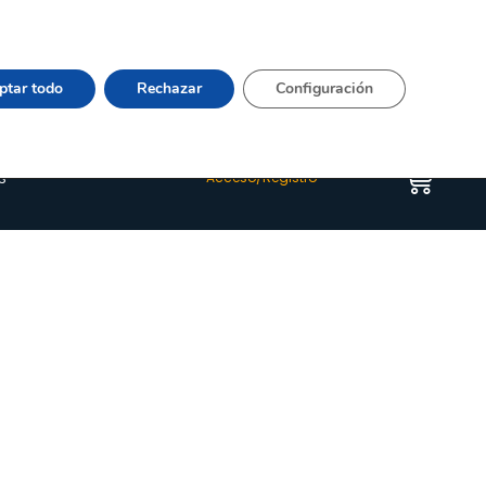
Vier 9:00–15:00 Tel:
964 20 24 44
– mail:
Quienes somos
Happyblog
Contacto
ptar todo
Rechazar
Configuración
s
Acceso/Registro