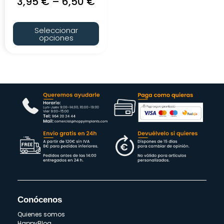
3,95
€
–
6,50
€
Seleccionar
opciones
Conócenos
Quienes somos
HappyBlog