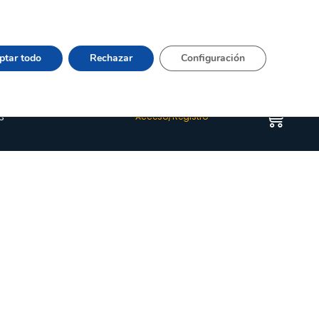
Vier 9:00–15:00 Tel:
964 20 24 44
– mail:
Quienes somos
Happyblog
Contacto
ptar todo
Rechazar
Configuración
s
Acceso/Registro