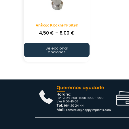
Análogo Klockner® SK2®
4,50
€
–
8,00
€
Seleccionar
opciones