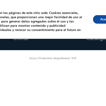
Local, 12006 Castelló de la Plana
· Horario: Lun-Juev 9:00–14:00, 16:00–19:00 · 
comercial@happyimplants.com
n las páginas de este sitio web: Cookies esenciales,
ionales, que proporcionan una mejor facilidad de uso al
Ace
os para generar datos agregados sobre el uso y las
utilizan para mostrar contenido y publicidad
viduales y revocar su consentimiento para el futuro en
Ofertas
Catálogo
Inicio
/ Productos etiquetados “314”