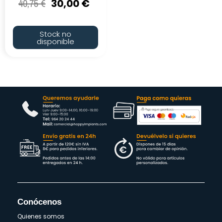
40,75
€
30,00
€
Stock no
disponible
Conócenos
Quienes somos