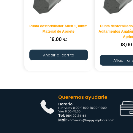
Punta destornillador Allen 1,30mm
Punta destornillad
Material de Apriete
Aditamentos Analógi
Aprie
18,00
€
18,0
Añadir al carrito
Añadir al 