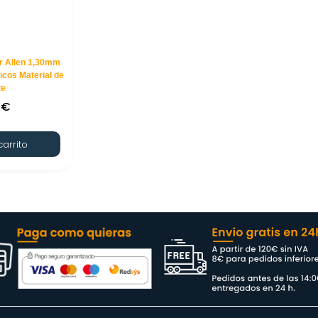
or Allen 1,30mm
cos Material de
te
0
€
carrito