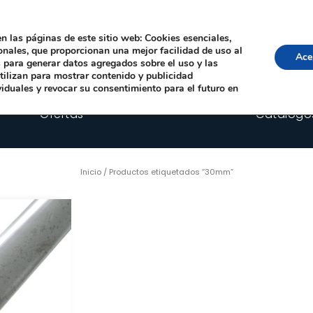
Local, 12006 Castelló de la Plana
· Horario: Lun-Juev 9:00–14:00, 16:00–19:00 · 
comercial@happyimplants.com
n las páginas de este sitio web: Cookies esenciales,
ionales, que proporcionan una mejor facilidad de uso al
Ace
os para generar datos agregados sobre el uso y las
utilizan para mostrar contenido y publicidad
viduales y revocar su consentimiento para el futuro en
Ofertas
Catálogo
Inicio
/ Productos etiquetados “30mm”