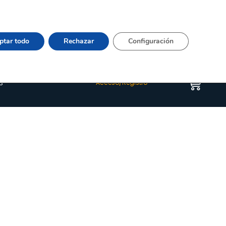
Vier 9:00–15:00 Tel:
964 20 24 44
– mail:
Quienes somos
Happyblog
Contacto
ptar todo
Rechazar
Configuración
s
Acceso/Registro