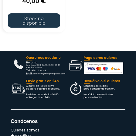
40,00
€
Stock no
disponible
Conócenos
Quienes somos
HappyBlog