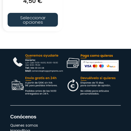
4,50
€
Seleccionar
opciones
Conócenos
Quienes somos
HappyBlog