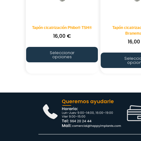
Tapón cicatrización Phibo® TSH®
Tapón cicatriza
Branem
16,00
€
16,0
Seleccionar
opciones
Selecci
opcio