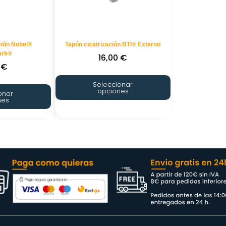
ción Nobel®
Tapón cicatrización BTI® Externo
ark®
16,00
€
0
€
Seleccionar
opciones
onar
nes