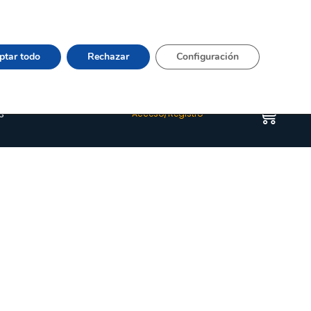
Vier 9:00–15:00 Tel:
964 20 24 44
– mail:
Quienes somos
Happyblog
Contacto
ptar todo
Rechazar
Configuración
s
Acceso/Registro