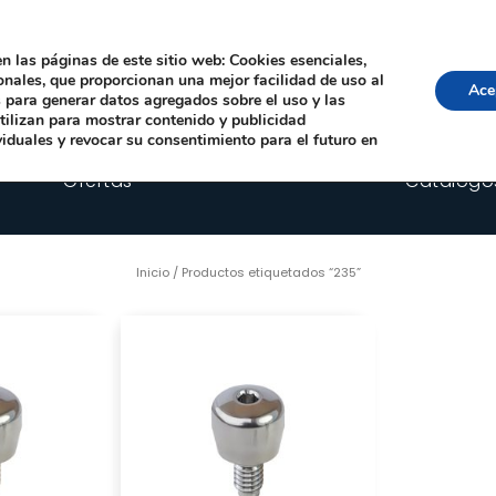
Local, 12006 Castelló de la Plana
· Horario: Lun-Juev 9:00–14:00, 16:00–19:00 · 
comercial@happyimplants.com
n las páginas de este sitio web: Cookies esenciales,
ionales, que proporcionan una mejor facilidad de uso al
Ace
os para generar datos agregados sobre el uso y las
utilizan para mostrar contenido y publicidad
viduales y revocar su consentimiento para el futuro en
Ofertas
Catálogo
Inicio
/ Productos etiquetados “235”