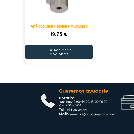
Análogo Digital Nobel® Multiunit®
19,75
€
Seleccionar
opciones