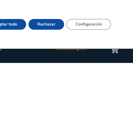
Vier 9:00–15:00 Tel:
964 20 24 44
– mail:
Quienes somos
Happyblog
Contacto
ptar todo
Rechazar
Configuración
s
Acceso/Registro