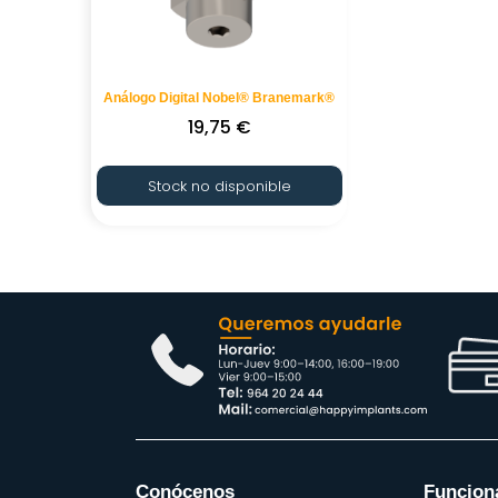
Análogo Digital Nobel® Branemark®
19,75
€
Stock no disponible
Conócenos
Funcion