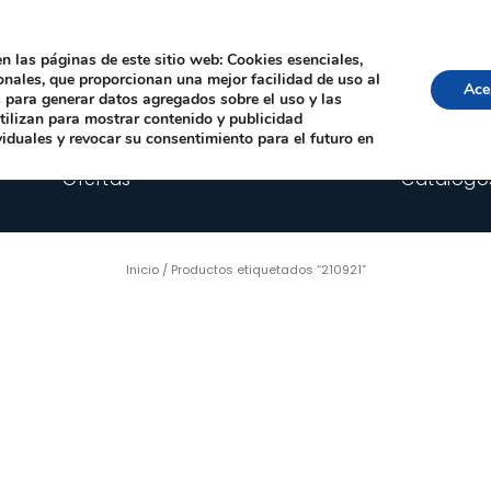
Local, 12006 Castelló de la Plana
· Horario: Lun-Juev 9:00–14:00, 16:00–19:00 · 
comercial@happyimplants.com
n las páginas de este sitio web: Cookies esenciales,
ionales, que proporcionan una mejor facilidad de uso al
Ace
os para generar datos agregados sobre el uso y las
utilizan para mostrar contenido y publicidad
viduales y revocar su consentimiento para el futuro en
Ofertas
Catálogo
Inicio
/ Productos etiquetados “210921”