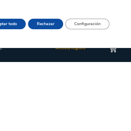
Vier 9:00–15:00 Tel:
964 20 24 44
– mail:
Quienes somos
Happyblog
Contacto
ptar todo
Rechazar
Configuración
s
Acceso/Registro