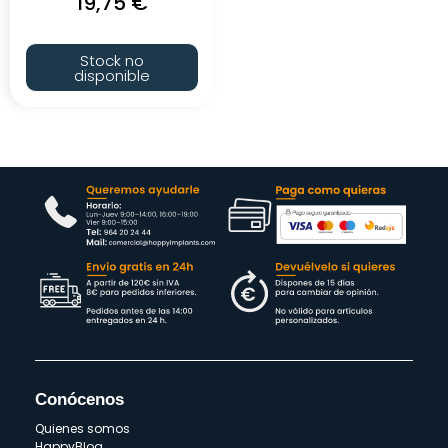
19,75
€
Stock no
disponible
Conócenos
Quienes somos
HappyBlog