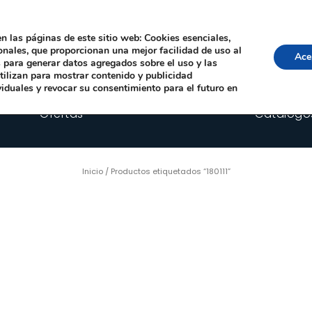
Local, 12006 Castelló de la Plana
· Horario: Lun-Juev 9:00–14:00, 16:00–19:00 · 
comercial@happyimplants.com
n las páginas de este sitio web: Cookies esenciales,
ionales, que proporcionan una mejor facilidad de uso al
Ace
os para generar datos agregados sobre el uso y las
utilizan para mostrar contenido y publicidad
viduales y revocar su consentimiento para el futuro en
Ofertas
Catálogo
Inicio
/ Productos etiquetados “180111”