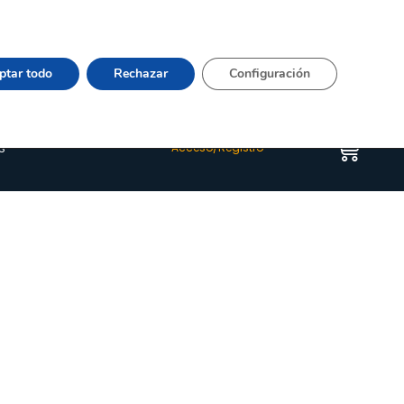
Vier 9:00–15:00 Tel:
964 20 24 44
– mail:
Quienes somos
Happyblog
Contacto
ptar todo
Rechazar
Configuración
s
Acceso/Registro