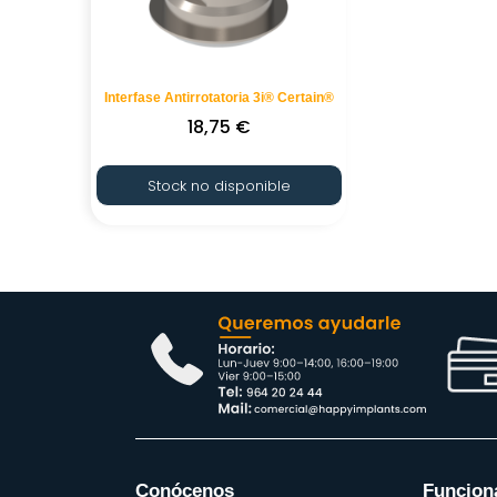
Interfase Antirrotatoria 3i® Certain®
18,75
€
Stock no disponible
Conócenos
Funcion