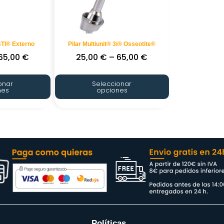
 BTI® Externo
Pilar Multiunit® 3i® Osseotite®
65,00
€
25,00
€
–
65,00
€
onar
Seleccionar
nes
opciones
Políticas