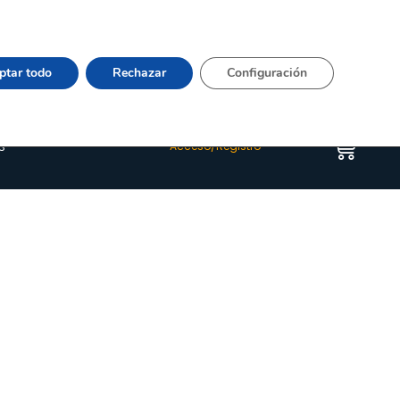
Vier 9:00–15:00 Tel:
964 20 24 44
– mail:
Quienes somos
Happyblog
Contacto
ptar todo
Rechazar
Configuración
s
Acceso/Registro