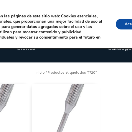
Local, 12006 Castelló de la Plana
· Horario: Lun-Juev 9:00–14:00, 16:00–19:00 · 
comercial@happyimplants.com
n las páginas de este sitio web: Cookies esenciales,
ionales, que proporcionan una mejor facilidad de uso al
Ace
os para generar datos agregados sobre el uso y las
utilizan para mostrar contenido y publicidad
viduales y revocar su consentimiento para el futuro en
Ofertas
Catálogo
Inicio
/ Productos etiquetados “1720”