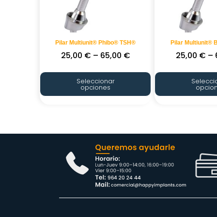
Pilar Multiunit® Phibo® TSH®
Pilar Multiunit®
25,00
€
–
65,00
€
25,00
€
–
Seleccionar
Selecci
opciones
opcio