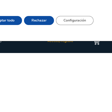
Vier 9:00–15:00 Tel:
964 20 24 44
– mail:
Quienes somos
Happyblog
Contacto
ptar todo
Rechazar
Configuración
s
Acceso/Registro