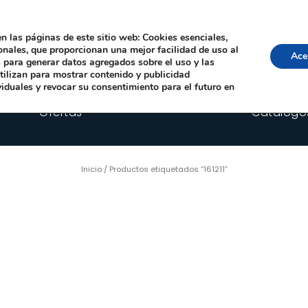
Local, 12006 Castelló de la Plana
· Horario: Lun-Juev 9:00–14:00, 16:00–19:00 · 
comercial@happyimplants.com
n las páginas de este sitio web: Cookies esenciales,
ionales, que proporcionan una mejor facilidad de uso al
Ace
os para generar datos agregados sobre el uso y las
utilizan para mostrar contenido y publicidad
viduales y revocar su consentimiento para el futuro en
Ofertas
Catálogo
Inicio
/ Productos etiquetados “161211”