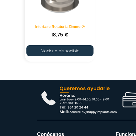
Interfase Rotatoria Zimmer®
18,75
€
Stock no disponible
Conócenos
Funcion