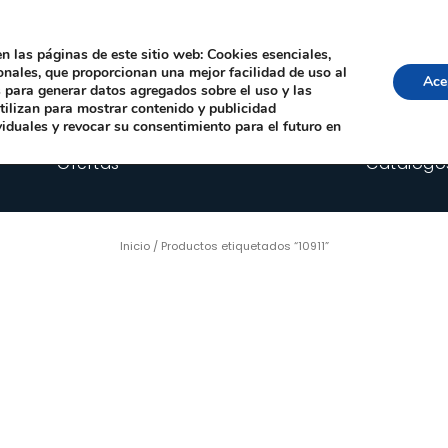
Local, 12006 Castelló de la Plana
· Horario: Lun-Juev 9:00–14:00, 16:00–19:00 · 
comercial@happyimplants.com
n las páginas de este sitio web: Cookies esenciales,
ionales, que proporcionan una mejor facilidad de uso al
Ace
os para generar datos agregados sobre el uso y las
utilizan para mostrar contenido y publicidad
viduales y revocar su consentimiento para el futuro en
Ofertas
Catálogo
Inicio
/ Productos etiquetados “10911”