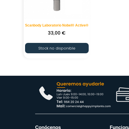
Scanbody Laboratorio Nobel® Active®
33,00
€
Stock no disponible
Conócenos
Funcion