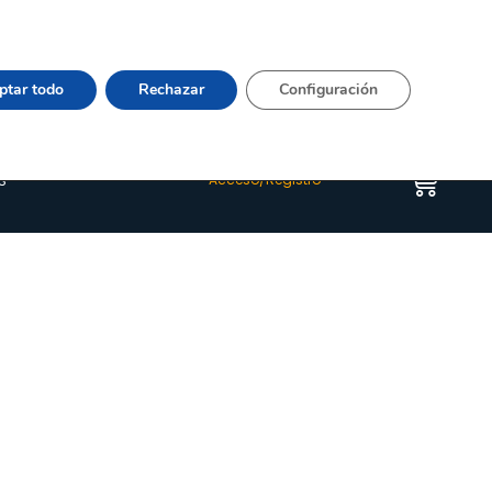
Vier 9:00–15:00 Tel:
964 20 24 44
– mail:
Quienes somos
Happyblog
Contacto
ptar todo
Rechazar
Configuración
s
Acceso/Registro