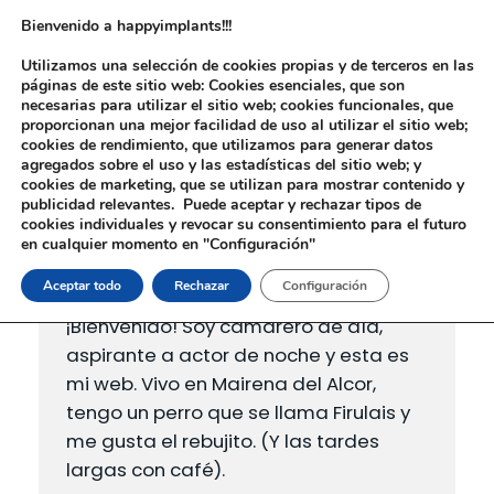
Bienvenido a happyimplants!!!
Utilizamos una selección de cookies propias y de terceros en las
páginas de este sitio web: Cookies esenciales, que son
necesarias para utilizar el sitio web; cookies funcionales, que
proporcionan una mejor facilidad de uso al utilizar el sitio web;
cookies de rendimiento, que utilizamos para generar datos
Esta es una página de ejemplo. Es diferente a una entrada
agregados sobre el uso y las estadísticas del sitio web; y
del blog porque permanecerá en un solo lugar y aparecerá
cookies de marketing, que se utilizan para mostrar contenido y
en la navegación de tu sitio (en la mayoría de los temas). La
publicidad relevantes. Puede aceptar y rechazar tipos de
mayoría de las personas comienzan con una página
cookies individuales y revocar su consentimiento para el futuro
«Acerca de» que les presenta a los visitantes potenciales del
en cualquier momento en "Configuración"
sitio. Podrías decir algo así:
Aceptar todo
Rechazar
Configuración
¡Bienvenido! Soy camarero de día,
aspirante a actor de noche y esta es
mi web. Vivo en Mairena del Alcor,
tengo un perro que se llama Firulais y
me gusta el rebujito. (Y las tardes
largas con café).