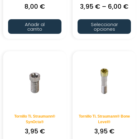
8,00
€
3,95
€
–
6,00
€
Añadir al
Seleccionar
carrito
opciones
Tornillo Ti. Straumann®
Tornillo Ti. Straumann® Bone
SynOcta®
Level®
3,95
€
3,95
€